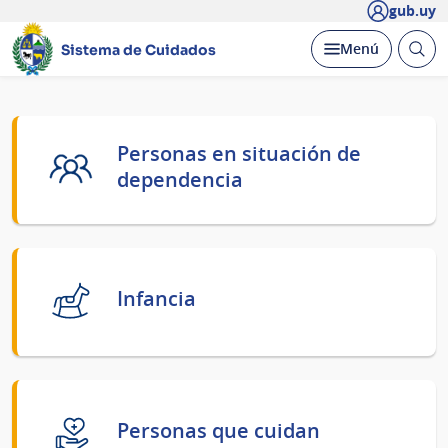
gub.uy
Abrir
Desplegar
Menú
Sistema de Cuidados
busc
Página
Personas en situación de
principal
dependencia
Infancia
Personas que cuidan