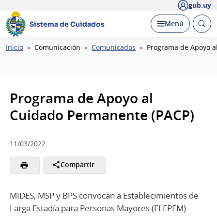
gub.uy
Abrir
Desplegar
Menú
Sistema de Cuidados
busc
Ruta
Inicio
Comunicación
Comunicados
Programa de Apoyo a
de
navegación
Programa de Apoyo al
Cuidado Permanente (PACP)
11/03/2022
Compartir
MIDES, MSP y BPS convocan a Establecimientos de
Larga Estadía para Personas Mayores (ELEPEM)