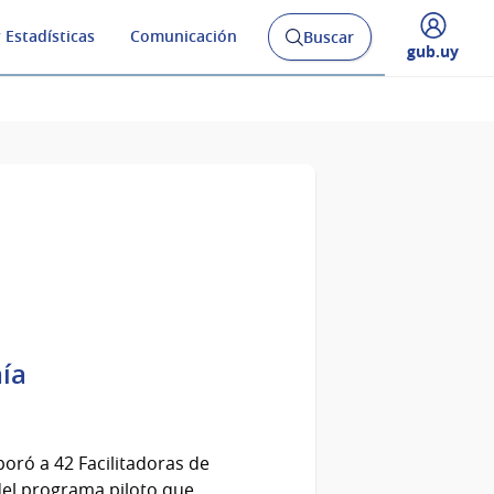
 Estadísticas
Comunicación
Buscar
Abrir
Desplegar
gub.uy
buscador
menú
y
de
mía
oró a 42 Facilitadoras de
del programa piloto que