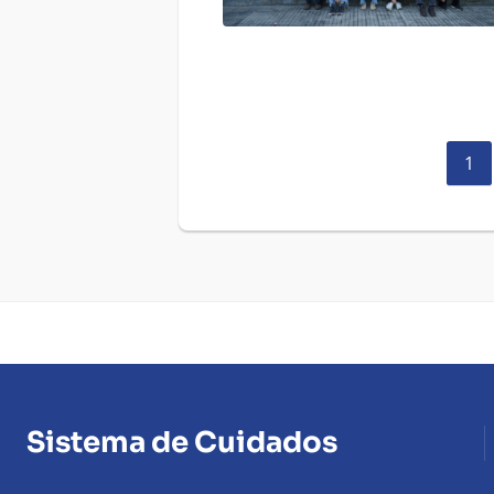
Pág
1
act
Sistema de Cuidados