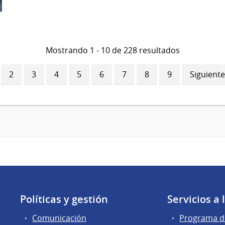
Mostrando 1 - 10 de 228 resultados
ina
Página
2
Página
3
Página
4
Página
5
Página
6
Página
7
Página
8
Página
9
Siguiente
Siguiente
ual
página
Políticas y gestión
Servicios a
Comunicación
Programa de