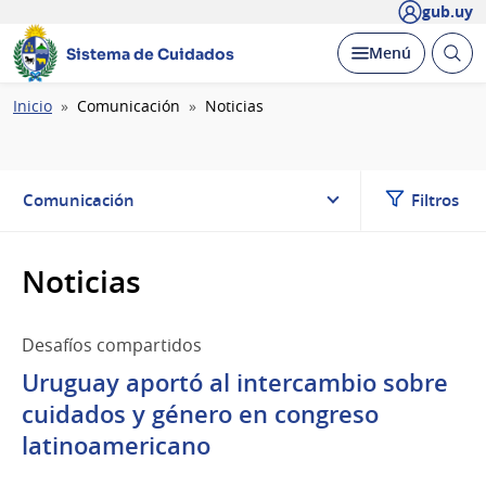
gub.uy
Abrir
Desplegar
Menú
Sistema de Cuidados
busc
Ruta
Inicio
Comunicación
Noticias
de
navegación
Comunicación
Filtros
Noticias
Desafíos compartidos
Uruguay aportó al intercambio sobre
cuidados y género en congreso
latinoamericano