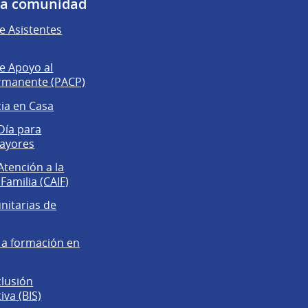
 la comunidad
 Asistentes
e Apoyo al
rmanente (PACP)
cia en Casa
Día para
ayores
Atención a la
 Familia (CAIF)
itarias de
 a formación en
clusión
va (BIS)