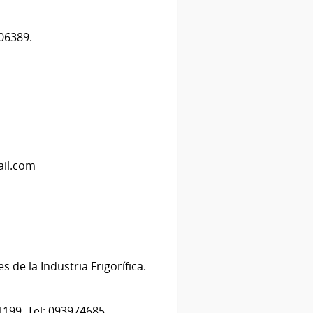
06389.
ail.com
 de la Industria Frigorífica.
199. Tel: 093974685.