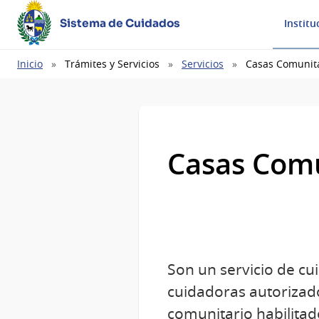
Sistema de Cuidados
Institu
Ruta
Inicio
Trámites y Servicios
Servicios
Casas Comunit
de
navegación
Casas Comu
Son un servicio de cu
cuidadoras autorizado
comunitario habilitad