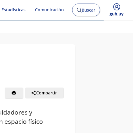
 Estadísticas
Comunicación
Buscar
Abrir
Desplegar
gub.uy
buscador
menú
y
de
Compartir
uidadores y
 espacio físico