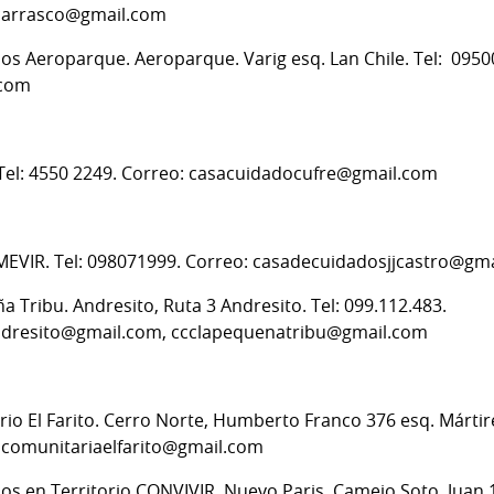
ccarrasco@gmail.com
s Aeroparque. Aeroparque. Varig esq. Lan Chile. Tel: 0950
.com
. Tel: 4550 2249. Correo: casacuidadocufre@gmail.com
 MEVIR. Tel: 098071999. Correo: casadecuidadosjjcastro@gm
 Tribu. Andresito, Ruta 3 Andresito. Tel: 099.112.483.
ndresito@gmail.com, ccclapequenatribu@gmail.com
io El Farito. Cerro Norte, Humberto Franco 376 esq. Mártires
sacomunitariaelfarito@gmail.com
s en Territorio CONVIVIR. Nuevo Paris, Camejo Soto, Juan 1