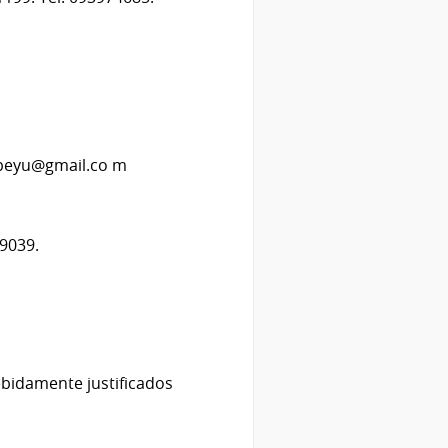
yapeyu@gmail.co m
49039.
ebidamente justificados