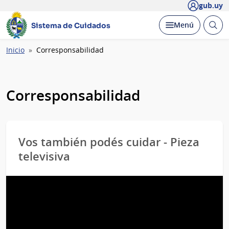
gub.uy
Abrir
Desplegar
Menú
Sistema de Cuidados
busc
Ruta
Inicio
Corresponsabilidad
de
navegación
Corresponsabilidad
Vos también podés cuidar - Pieza
televisiva