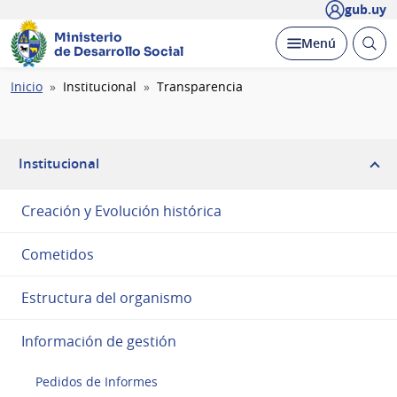
gub.uy
Ministerio
Abrir
Desplegar
Menú
de Desarrollo Social
busc
Ruta
Inicio
Institucional
Transparencia
de
navegación
Institucional
Creación y Evolución histórica
Cometidos
Estructura del organismo
Información de gestión
Pedidos de Informes