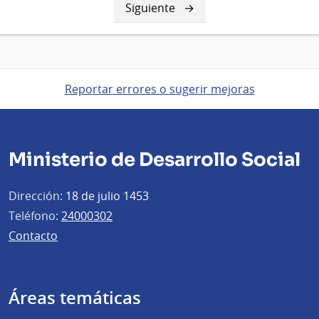
Siguiente
Siguiente
página
Reportar errores o sugerir mejoras
Ministerio de Desarrollo Social
Dirección:
18 de julio 1453
Teléfono:
24000302
Contacto
Áreas temáticas