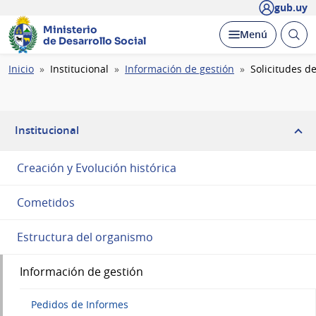
gub.uy
Ministerio
Abrir
Desplegar
Menú
de Desarrollo Social
busc
Ruta
Inicio
Institucional
Información de gestión
Solicitudes d
de
navegación
Institucional
Creación y Evolución histórica
Cometidos
Estructura del organismo
Información de gestión
Pedidos de Informes