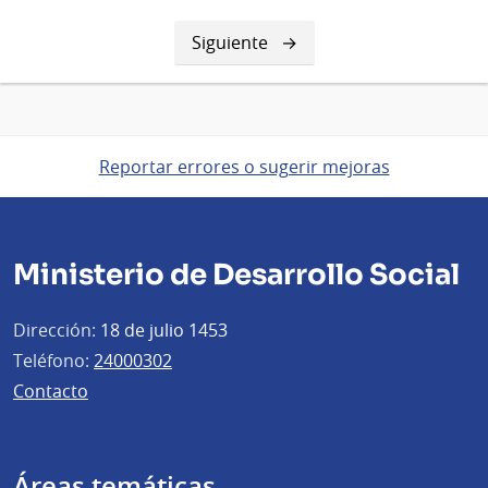
Siguiente
Siguiente
página
Reportar errores o sugerir mejoras
Ministerio de Desarrollo Social
Dirección:
18 de julio 1453
Teléfono:
24000302
Contacto
Áreas temáticas