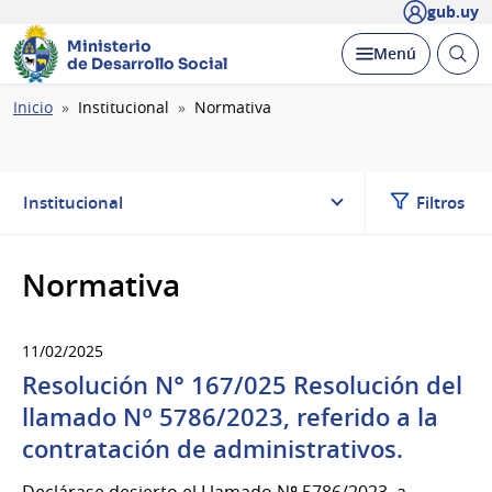
gub.uy
Ministerio
Abrir
Desplegar
Menú
de Desarrollo Social
busc
Ruta
Inicio
Institucional
Normativa
de
navegación
Institucional
Filtros
Normativa
11/02/2025
Resolución N° 167/025 Resolución del
llamado Nº 5786/2023, referido a la
contratación de administrativos.
Declárase desierto el Llamado Nº 5786/2023, a