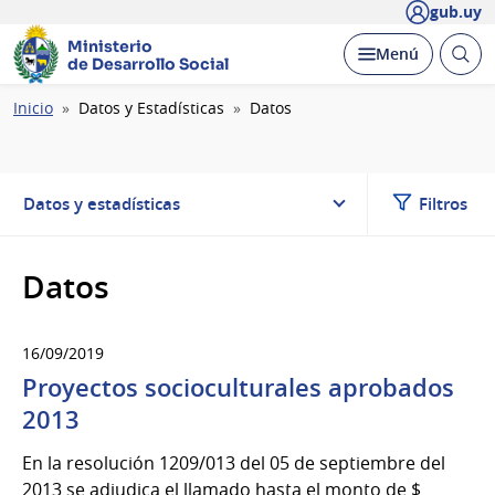
gub.uy
Ministerio
Abrir
Desplegar
Menú
de Desarrollo Social
busc
Ruta
Inicio
Datos y Estadísticas
Datos
de
navegación
Datos y estadísticas
Filtros
Datos
16/09/2019
Proyectos socioculturales aprobados
2013
En la resolución 1209/013 del 05 de septiembre del
2013 se adjudica el llamado hasta el monto de $