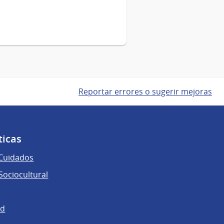
Reportar errores o sugerir mejoras
ticas
 Cuidados
ociocultural
ad