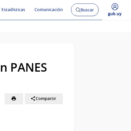
 Estadísticas
Comunicación
Buscar
Abrir
Desplegar
gub.uy
buscador
menú
y
de
ión PANES
Compartir