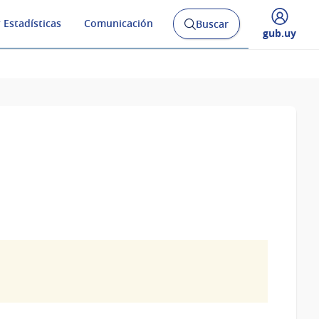
 Estadísticas
Comunicación
Buscar
Abrir
Desplegar
gub.uy
buscador
menú
y
de