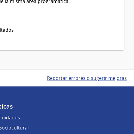
e la misma área programática.
ltados
Reportar errores o sugerir mejoras
ticas
 Cuidados
ociocultural