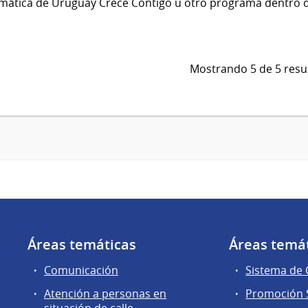
mática de Uruguay Crece Contigo u otro programa dentro d
Mostrando 5 de 5 resu
Áreas temáticas
Áreas temá
Comunicación
Sistema de
Atención a personas en
Promoción S
situación de calle