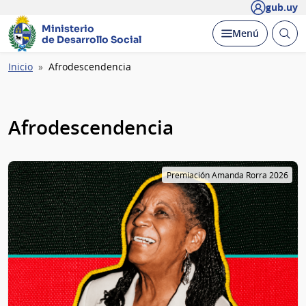
gub.uy
Ministerio
Abrir
Desplegar
Menú
de Desarrollo Social
busc
Ruta
Inicio
Afrodescendencia
de
navegación
Afrodescendencia
Premiación Amanda Rorra 2026