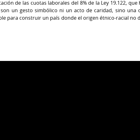
ción de las cuotas laborales del 8% de la Ley 19.122, que
o son un gesto simbólico ni un acto de caridad, sino una 
able para construir un país donde el origen étnico-racial n