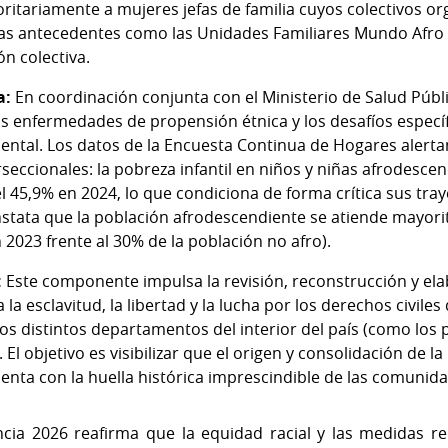
ritariamente a mujeres jefas de familia cuyos colectivos o
cias antecedentes como las Unidades Familiares Mundo Afro
ón colectiva.
a:
En coordinación conjunta con el Ministerio de Salud Públ
as enfermedades de propensión étnica y los desafíos específ
ental. Los datos de la Encuesta Continua de Hogares alerta
rseccionales: la pobreza infantil en niños y niñas afrodesc
el 45,9% en 2024, lo que condiciona de forma crítica sus tray
stata que la población afrodescendiente se atiende mayori
2023 frente al 30% de la población no afro).
:
Este componente impulsa la revisión, reconstrucción y elab
 la esclavitud, la libertad y la lucha por los derechos civil
os distintos departamentos del interior del país (como los 
 El objetivo es visibilizar que el origen y consolidación de la
nta con la huella histórica imprescindible de las comunida
ia 2026 reafirma que la equidad racial y las medidas redi