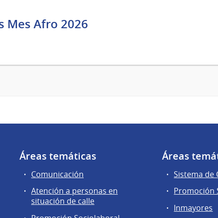
s Mes Afro 2026
Áreas temáticas
Áreas temá
Comunicación
Sistema de
Atención a personas en
Promoción S
situación de calle
Inmayores
Promoción Sociolaboral