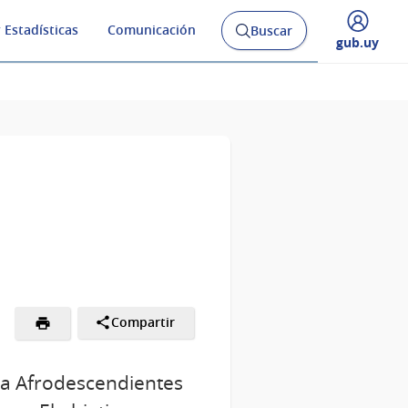
 Estadísticas
Comunicación
Buscar
Abrir
Desplegar
gub.uy
buscador
menú
y
de
Compartir
ara Afrodescendientes