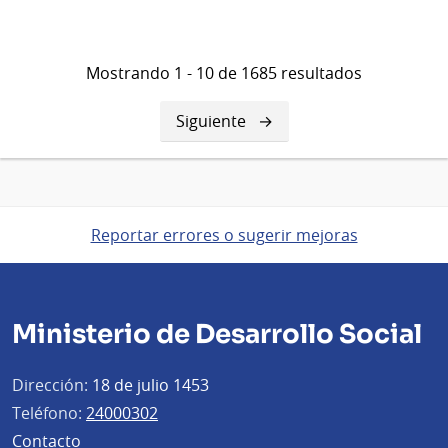
Mostrando 1 - 10 de 1685 resultados
Siguiente
Siguiente
página
Reportar errores o sugerir mejoras
Ministerio de Desarrollo Social
Dirección:
18 de julio 1453
Teléfono:
24000302
Contacto