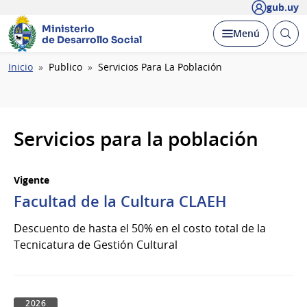
gub.uy
Ministerio
Abrir
Desplegar
Menú
de Desarrollo Social
busc
Ruta
Inicio
Publico
Servicios Para La Población
de
navegación
Servicios para la población
Vigente
Facultad de la Cultura CLAEH
Descuento de hasta el 50% en el costo total de la
Tecnicatura de Gestión Cultural
2026