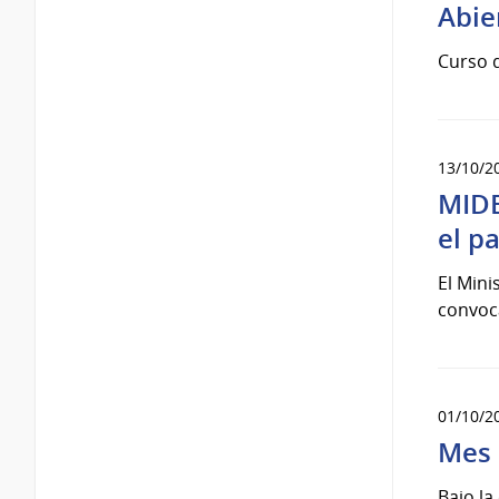
Abie
Curso 
13/10/2
MIDE
el pa
El Mini
convoca
01/10/2
Mes 
Bajo la