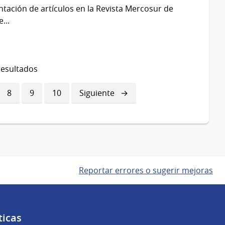
entación de artículos en la Revista Mercosur de
...
resultados
ina
Página
8
Página
9
Página
10
Siguiente
Siguiente
página
Reportar errores o sugerir mejoras
ticas