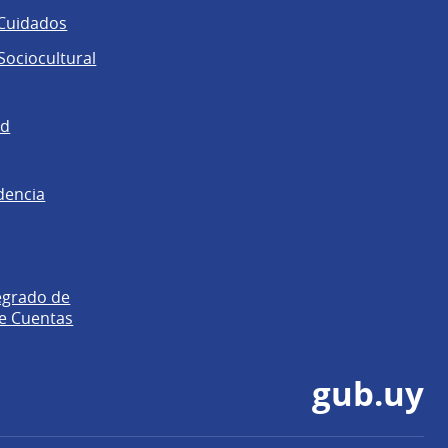
 Cuidados
ociocultural
ad
dencia
egrado de
e Cuentas
gub.uy