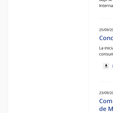
Interna
25/09/2
Conc
La inic
consum
23/09/2
Comu
de M