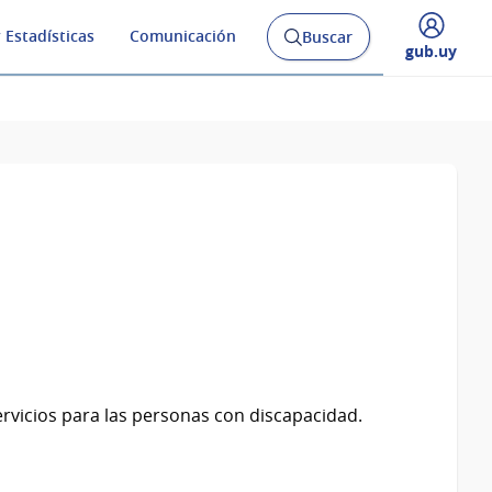
 Estadísticas
Comunicación
Buscar
Abrir
Desplegar
gub.uy
buscador
menú
y
de
ervicios para las personas con discapacidad.