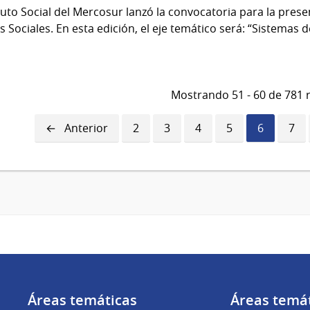
ituto Social del Mercosur lanzó la convocatoria para la pres
as Sociales. En esta edición, el eje temático será: “Sistemas de
Mostrando 51 - 60 de 781 
Página
Anterior
Página
2
Página
3
Página
4
Página
5
Página
6
Pág
7
anterior
actual
Áreas temáticas
Áreas temá