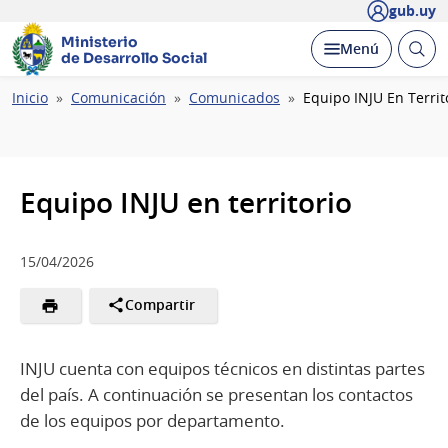
gub.uy
Ministerio
Abrir
Desplegar
Menú
de Desarrollo Social
busc
Ruta
Inicio
Comunicación
Comunicados
Equipo INJU En Territ
de
navegación
Equipo INJU en territorio
15/04/2026
Compartir
INJU cuenta con equipos técnicos en distintas partes
del país. A continuación se presentan los contactos
de los equipos por departamento.