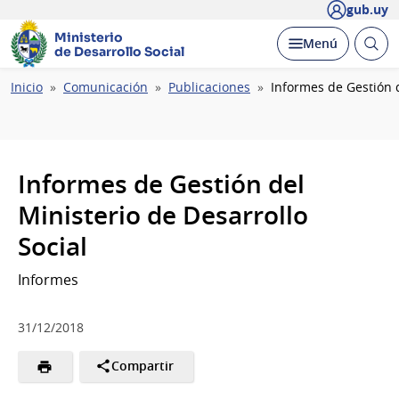
gub.uy
Ministerio
Abrir
Desplegar
Menú
de Desarrollo Social
busc
Ruta
Inicio
Comunicación
Publicaciones
Informes de Gestión d
de
navegación
Informes de Gestión del
Ministerio de Desarrollo
Social
Informes
31/12/2018
Compartir