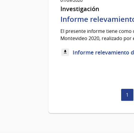
01/09/2020
Investigación
Informe relevamiento
El presente informe tiene como o
Montevideo 2020, realizado por el
Informe relevamiento de
Pág
1
act