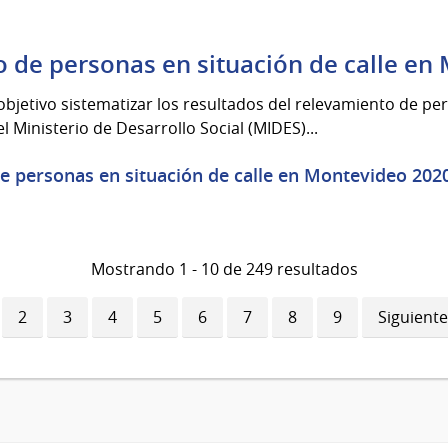
 de personas en situación de calle en
bjetivo sistematizar los resultados del relevamiento de per
 Ministerio de Desarrollo Social (MIDES)...
 personas en situación de calle en Montevideo 2020
Mostrando 1 - 10 de 249 resultados
ina
Página
2
Página
3
Página
4
Página
5
Página
6
Página
7
Página
8
Página
9
Siguiente
Siguiente
ual
página