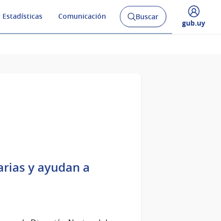
 Estadísticas
Comunicación
Buscar
Abrir
Desplegar
gub.uy
buscador
menú
y
de
arias y ayudan a