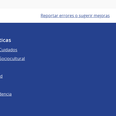
Reportar errores o sugerir mejoras
ticas
 Cuidados
ociocultural
ad
dencia