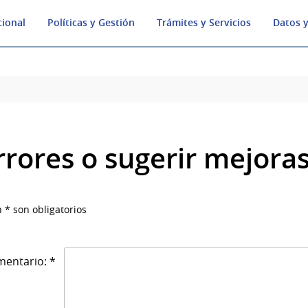
cional
Políticas y Gestión
Trámites y Servicios
Datos y
rrores o sugerir mejora
 * son obligatorios
entario: *