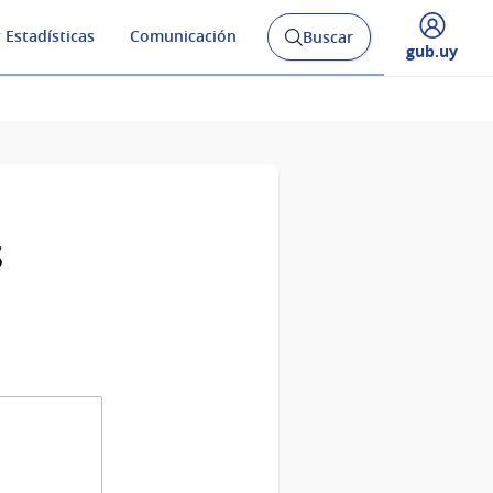
 Estadísticas
Comunicación
Buscar
Abrir
Desplegar
gub.uy
buscador
menú
y
de
s