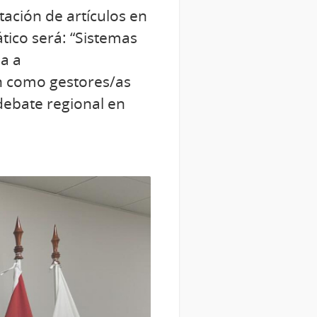
tación de artículos en
ático será: “Sistemas
da a
én como gestores/as
debate regional en