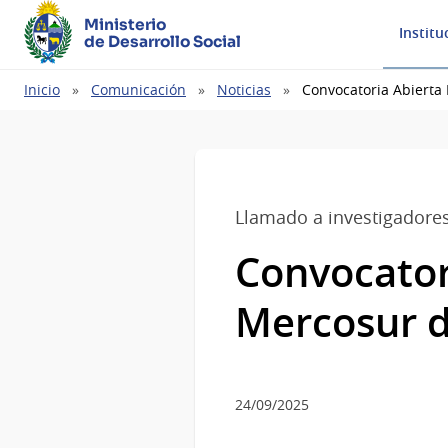
Ministerio
Institu
de Desarrollo Social
Ruta
Inicio
Comunicación
Noticias
Convocatoria Abierta 
de
navegación
Llamado a investigadore
Convocatori
Mercosur de
24/09/2025