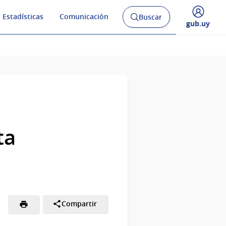
 Estadísticas
Comunicación
Buscar
Abrir
Desplegar
gub.uy
buscador
menú
y
de
ta
Compartir