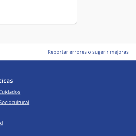
Reportar errores o sugerir mejoras
ticas
 Cuidados
ociocultural
ad