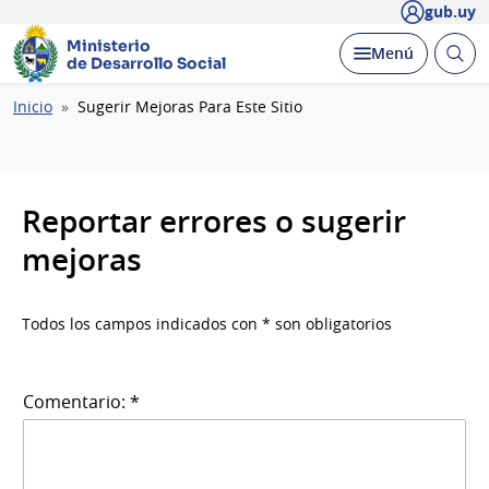
gub.uy
Ministerio
Abrir
Desplegar
Menú
de Desarrollo Social
busc
Ruta
Inicio
Sugerir Mejoras Para Este Sitio
de
navegación
Reportar errores o sugerir
mejoras
Todos los campos indicados con * son obligatorios
Comentario: *