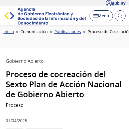
gub.uy
Agencia
de Gobierno Electrónico y
Abrir
Desplegar
Menú
Sociedad de la
Información y del
busc
Conocimiento
Ruta
Inicio
Comunicación
Publicaciones
Proceso de Cocreació
de
navegación
Gobierno Abierto
Proceso de cocreación del
Sexto Plan de Acción Nacional
de Gobierno Abierto
Proceso
01/04/2025