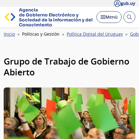
gub.uy
Agencia
de Gobierno Electrónico y
Abrir
Desplegar
Menú
Sociedad de la
Información y del
busc
Conocimiento
Ruta
Inicio
Políticas y Gestión
Política Digital del Uruguay
Gobi
de
navegación
Grupo de Trabajo de Gobierno
Abierto