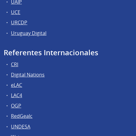
UAIP
UCE
URCDP
Uruguay Digital
Referentes Internacionales
CRI
Digital Nations
eLAC
LAC4
OGP
RedGealc
UNDESA