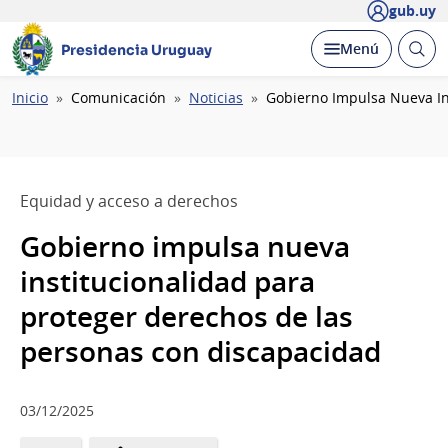
gub.uy
Abrir
Desplegar
Menú
Presidencia Uruguay
busc
Ruta
Inicio
Comunicación
Noticias
Gobierno Impulsa Nueva In
de
navegación
Equidad y acceso a derechos
Gobierno impulsa nueva
institucionalidad para
proteger derechos de las
personas con discapacidad
03/12/2025