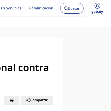
s y Servicios
Comunicación
Buscar
Abrir
Desplegar
gub.uy
buscador
menú
y
de
nal contra
Compartir