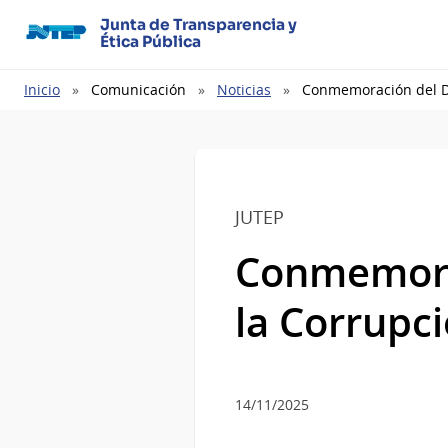
Junta de Transparencia y
Ética Pública
Ruta
Inicio
Comunicación
Noticias
Conmemoración del Dí
de
navegación
JUTEP
Conmemorac
la Corrupc
14/11/2025