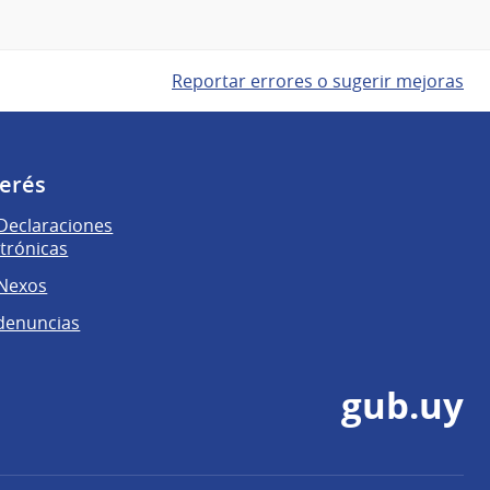
Reportar errores o sugerir mejoras
terés
Declaraciones
ctrónicas
 Nexos
denuncias
gub.uy