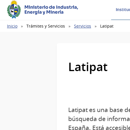
Ministerio de Industria,
Institu
Energía y Minería
Ruta
Inicio
Trámites y Servicios
Servicios
Latipat
de
navegación
Latipat
Latipat es una base de
búsqueda de informac
España. Está accesibl