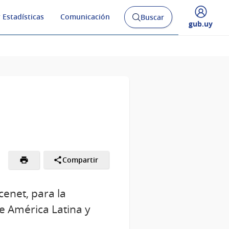
 Estadísticas
Comunicación
Buscar
Abrir
Desplegar
gub.uy
buscador
menú
y
de
Compartir
cenet, para la
e América Latina y