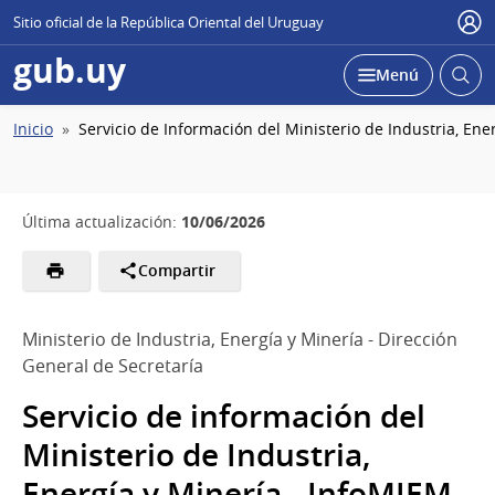
Sitio oficial de la República Oriental del Uruguay
Usu
gub.uy
Abrir
Desplegar
Menú
busc
Ruta
Inicio
Servicio de Información del Ministerio de Industria, Ene
de
navegación
10/06/2026
Última actualización:
Compartir
Ministerio de Industria, Energía y Minería - Dirección
General de Secretaría
Servicio de información del
Ministerio de Industria,
Energía y Minería - InfoMIEM