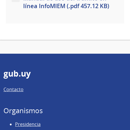
línea InfoMIEM (.pdf 457.12 KB)
Pie
gub.uy
de
Contacto
página
Organismos
Presidencia