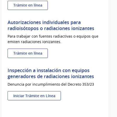
Trámite en línea
:
Licencia
de
Autorizaciones individuales para
operación
radioisótopos o radiaciones ionizantes
para
Para trabajar con fuentes radiactivas o equipos que
el
emiten radiaciones ionizantes.
uso
de
radioisótopos
Trámite en línea
o
:
radiaciones
Autorizaciones
ionizantes
individuales
Inspección a instalación con equipos
para
generadores de radiaciones ionizantes
radioisótopos
Denuncia por incumplimiento del Decreto 353/23
o
radiaciones
ionizantes
Iniciar Trámite en Línea
:
Inspección
a
instalación