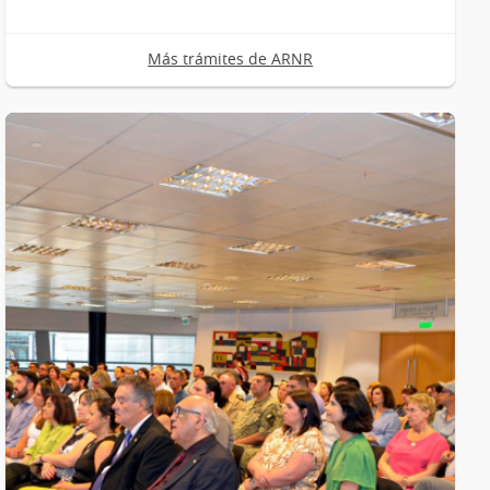
con
equipos
Más trámites de ARNR
generadores
de
radiaciones
ionizantes