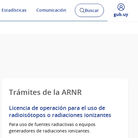
 Estadísticas
Comunicación
Buscar
Abrir
Desplegar
gub.uy
buscador
menú
y
de
Trámites de la ARNR
Licencia de operación para el uso de
radioisótopos o radiaciones ionizantes
Para uso de fuentes radiactivas o equipos
generadores de radiaciones ionizantes.