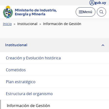
gub.uy
Ministerio de Industria,
Abrir
Desplegar
Menú
Energía y Minería
busc
Ruta
Inicio
Institucional
Información de Gestión
de
navegación
Institucional
Creación y Evolución histórica
Cometidos
Plan estratégico
Estructura del organismo
Información de Gestión