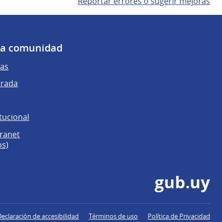
Reportar errores o sugerir mejoras
 la comunidad
as
trada
tucional
tranet
os)
gub.uy
Declaración de accesibilidad
Términos de uso
Política de Privacidad