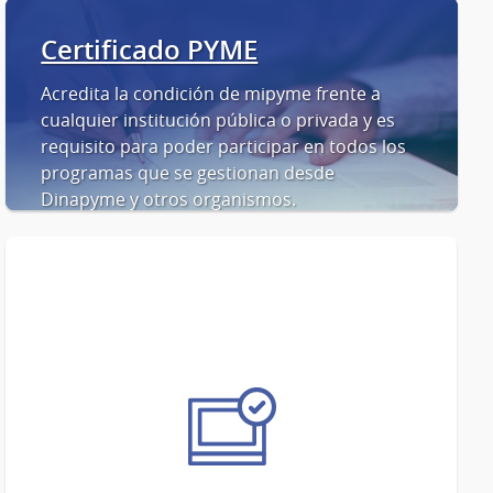
Certificado PYME
Acredita la condición de mipyme frente a
cualquier institución pública o privada y es
requisito para poder participar en todos los
programas que se gestionan desde
Dinapyme y otros organismos.