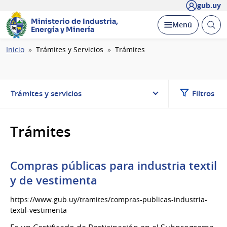
gub.uy
Ministerio de Industria,
Abrir
Desplegar
Menú
Energía y Minería
busc
Ruta
Inicio
Trámites y Servicios
Trámites
de
navegación
Trámites y servicios
Filtros
Trámites
Compras públicas para industria textil
y de vestimenta
https://www.gub.uy/tramites/compras-publicas-industria-
textil-vestimenta