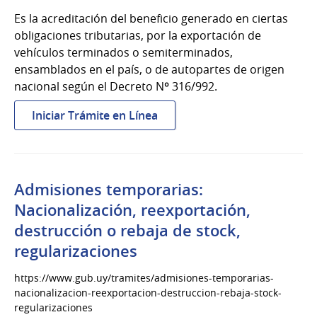
Es la acreditación del beneficio generado en ciertas
obligaciones tributarias, por la exportación de
vehículos terminados o semiterminados,
ensamblados en el país, o de autopartes de origen
nacional según el Decreto Nº 316/992.
:
Iniciar Trámite en Línea
Acreditación
de
beneficios
por
Admisiones temporarias:
exportación
Nacionalización, reexportación,
de
destrucción o rebaja de stock,
vehículos
regularizaciones
o
autopartes
https://www.gub.uy/tramites/admisiones-temporarias-
nacionalizacion-reexportacion-destruccion-rebaja-stock-
regularizaciones