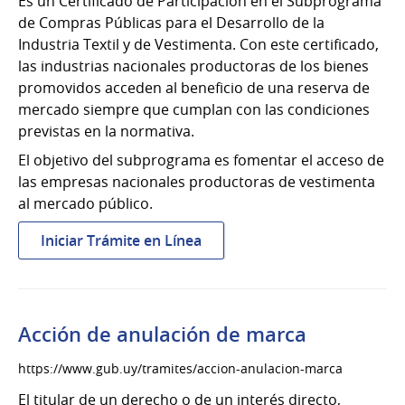
Es un Certificado de Participación en el Subprograma
de Compras Públicas para el Desarrollo de la
Industria Textil y de Vestimenta. Con este certificado,
las industrias nacionales productoras de los bienes
promovidos acceden al beneficio de una reserva de
mercado siempre que cumplan con las condiciones
previstas en la normativa.
El objetivo del subprograma es fomentar el acceso de
las empresas nacionales productoras de vestimenta
al mercado público.
:
Iniciar Trámite en Línea
Compras
públicas
para
industria
Acción de anulación de marca
textil
y
https://www.gub.uy/tramites/accion-anulacion-marca
de
El titular de un derecho o de un interés directo,