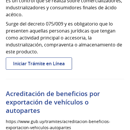
Es un control que se realiza sobre comercializadores,
industrializadores y consumidores finales de ácido
acético.
Surge del decreto 075/009 y es obligatorio que lo
presenten aquellas personas jurídicas que tengan
como actividad principal o accesoria, la
industrialización, compraventa o almacenamiento de
este producto.
:
Iniciar Trámite en Línea
Ácido
acético:
presentación
de
Acreditación de beneficios por
movimientos
exportación de vehículos o
trimestrales
autopartes
https://www.gub.uy/tramites/acreditacion-beneficios-
exportacion-vehiculos-autopartes