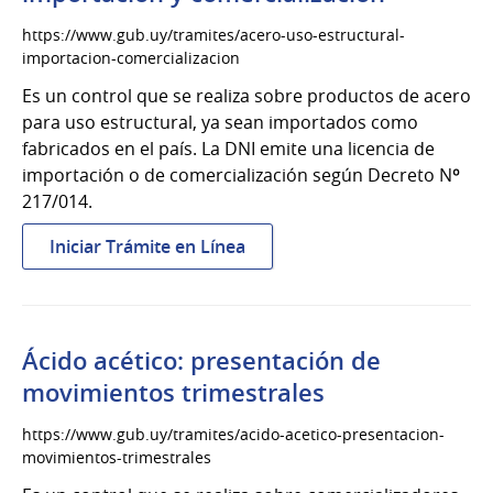
https://www.gub.uy/tramites/acero-uso-estructural-
importacion-comercializacion
Es un control que se realiza sobre productos de acero
para uso estructural, ya sean importados como
fabricados en el país. La DNI emite una licencia de
importación o de comercialización según Decreto Nº
217/014.
:
Iniciar Trámite en Línea
Acero
para
uso
estructural:
Ácido acético: presentación de
importación
movimientos trimestrales
y
comercialización
https://www.gub.uy/tramites/acido-acetico-presentacion-
movimientos-trimestrales