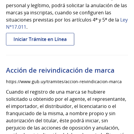
vestimenta
personal y legítimo, podrá solicitar la anulación de las
marcas ya inscriptas, cuando se configuren las
situaciones previstas por los artículos 4º y 5º de la
Ley
N°17.011
.
:
Iniciar Trámite en Línea
Acción
de
anulación
de
Acción de reivindicación de marca
marca
https://www.gub.uy/tramites/accion-reivindicacion-marca
Cuando el registro de una marca se hubiere
solicitado u obtenido por el agente, el representante,
el importador, el distribuidor, el licenciatario o el
franquiciado de la misma, a nombre propio y sin
autorización del titular, éste podrá iniciar, sin
perjuicio de las acciones de oposición y anulación,