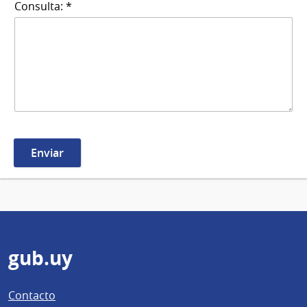
Consulta: *
Pie
gub.uy
de
Contacto