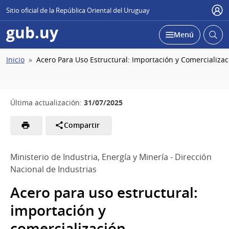
Sitio oficial de la República Oriental del Uruguay
Usu
gub.uy
Abrir
Desplegar
Menú
busc
Ruta
Inicio
Acero Para Uso Estructural: Importación y Comercializac
de
navegación
31/07/2025
Última actualización:
Compartir
Ministerio de Industria, Energía y Minería - Dirección
Nacional de Industrias
Acero para uso estructural:
importación y
comercialización