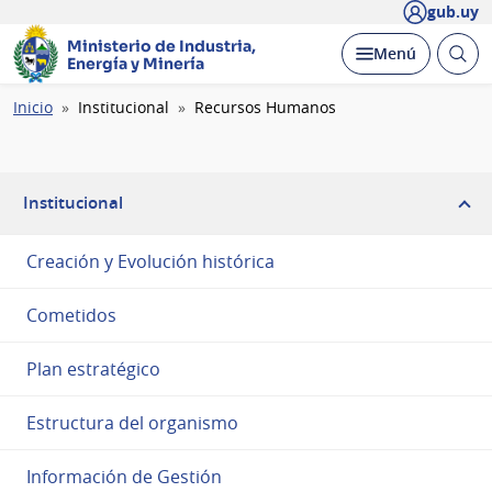
gub.uy
Ministerio de Industria,
Abrir
Desplegar
Menú
Energía y Minería
busc
Ruta
Inicio
Institucional
Recursos Humanos
de
navegación
Institucional
Creación y Evolución histórica
Cometidos
Plan estratégico
Estructura del organismo
Información de Gestión