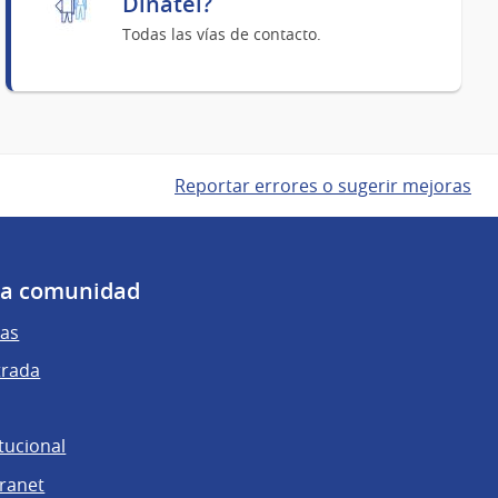
Dinatel?
Todas las vías de contacto.
Reportar errores o sugerir mejoras
 la comunidad
as
trada
tucional
tranet