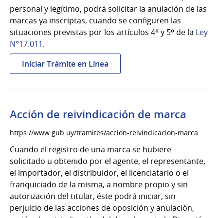
vestimenta
personal y legítimo, podrá solicitar la anulación de las
marcas ya inscriptas, cuando se configuren las
situaciones previstas por los artículos 4º y 5º de la
Ley
N°17.011
.
:
Iniciar Trámite en Línea
Acción
de
anulación
de
Acción de reivindicación de marca
marca
https://www.gub.uy/tramites/accion-reivindicacion-marca
Cuando el registro de una marca se hubiere
solicitado u obtenido por el agente, el representante,
el importador, el distribuidor, el licenciatario o el
franquiciado de la misma, a nombre propio y sin
autorización del titular, éste podrá iniciar, sin
perjuicio de las acciones de oposición y anulación,