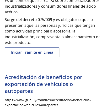
Es un control que se realiza sobre comercializadores,
industrializadores y consumidores finales de ácido
acético.
Surge del decreto 075/009 y es obligatorio que lo
presenten aquellas personas jurídicas que tengan
como actividad principal o accesoria, la
industrialización, compraventa o almacenamiento de
este producto.
:
Iniciar Trámite en Línea
Ácido
acético:
presentación
de
Acreditación de beneficios por
movimientos
exportación de vehículos o
trimestrales
autopartes
https://www.gub.uy/tramites/acreditacion-beneficios-
exportacion-vehiculos-autopartes