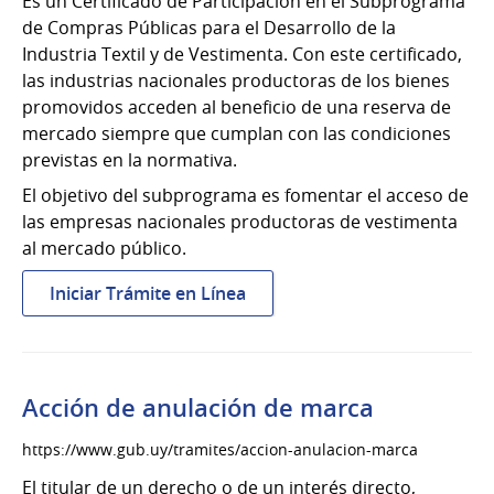
Es un Certificado de Participación en el Subprograma
de Compras Públicas para el Desarrollo de la
Industria Textil y de Vestimenta. Con este certificado,
las industrias nacionales productoras de los bienes
promovidos acceden al beneficio de una reserva de
mercado siempre que cumplan con las condiciones
previstas en la normativa.
El objetivo del subprograma es fomentar el acceso de
las empresas nacionales productoras de vestimenta
al mercado público.
:
Iniciar Trámite en Línea
Compras
públicas
para
industria
Acción de anulación de marca
textil
y
https://www.gub.uy/tramites/accion-anulacion-marca
de
El titular de un derecho o de un interés directo,