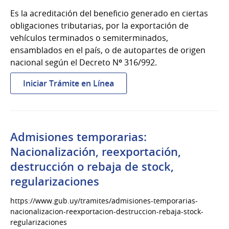
Es la acreditación del beneficio generado en ciertas
obligaciones tributarias, por la exportación de
vehículos terminados o semiterminados,
ensamblados en el país, o de autopartes de origen
nacional según el Decreto Nº 316/992.
:
Iniciar Trámite en Línea
Acreditación
de
beneficios
por
Admisiones temporarias:
exportación
Nacionalización, reexportación,
de
destrucción o rebaja de stock,
vehículos
regularizaciones
o
autopartes
https://www.gub.uy/tramites/admisiones-temporarias-
nacionalizacion-reexportacion-destruccion-rebaja-stock-
regularizaciones