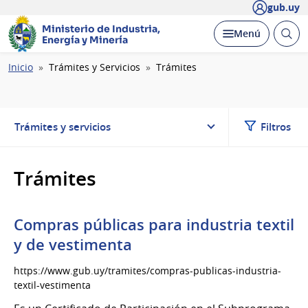
gub.uy
Ministerio de Industria,
Abrir
Desplegar
Menú
Energía y Minería
busc
Ruta
Inicio
Trámites y Servicios
Trámites
de
navegación
Trámites y servicios
Filtros
Trámites
Compras públicas para industria textil
y de vestimenta
https://www.gub.uy/tramites/compras-publicas-industria-
textil-vestimenta