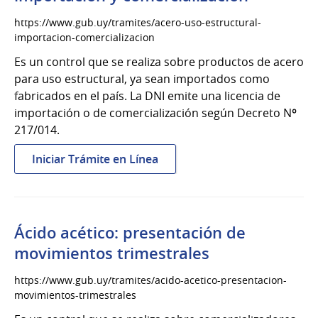
https://www.gub.uy/tramites/acero-uso-estructural-
importacion-comercializacion
Es un control que se realiza sobre productos de acero
para uso estructural, ya sean importados como
fabricados en el país. La DNI emite una licencia de
importación o de comercialización según Decreto Nº
217/014.
:
Iniciar Trámite en Línea
Acero
para
uso
estructural:
Ácido acético: presentación de
importación
movimientos trimestrales
y
comercialización
https://www.gub.uy/tramites/acido-acetico-presentacion-
movimientos-trimestrales