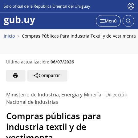
Sitio oficial de la República Oriental del Uruguay
Usu
gub.uy
Abrir
Desplegar
Menú
busc
Ruta
Inicio
Compras Públicas Para Industria Textil y de Vestimenta
de
navegación
06/07/2026
Última actualización:
Compartir
Ministerio de Industria, Energía y Minería - Dirección
Nacional de Industrias
Compras públicas para
industria textil y de
vestimenta