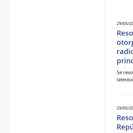
29/05/2
Reso
otor
radi
prin
Se revo
televis
29/05/2
Reso
Repú