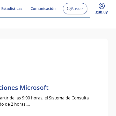
 Estadísticas
Comunicación
Buscar
Abrir
Desplegar
gub.uy
buscador
menú
y
de
ciones Microsoft
artir de las 9:00 horas, el Sistema de Consulta
 de 2 horas....