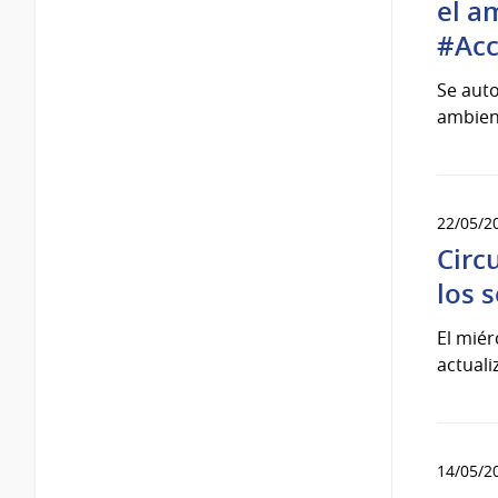
el a
#Acc
Se auto
ambient
22/05/2
Circ
los 
El miér
actuali
14/05/2