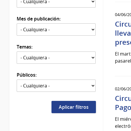
04/06/2
Mes de publicación:
Circ
llev
pres
Temas:
El mart
pasarel
Públicos:
02/06/2
Circ
Pago
El miér
electró