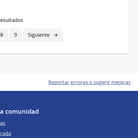
resultados
a
Página
8
Página
9
Siguiente
Siguiente
página
Reportar errores o sugerir mejoras
 la comunidad
as
trada