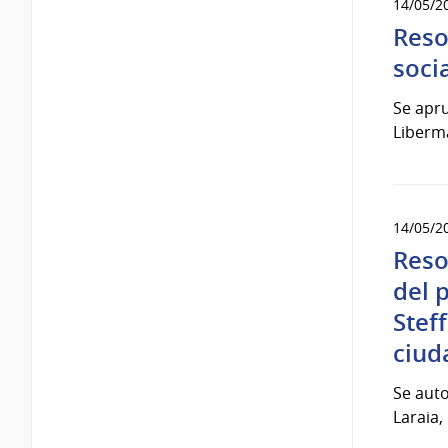
14/05/2
Reso
soci
Se apru
Liberm
14/05/2
Reso
del 
Stef
ciud
Se auto
Laraia,