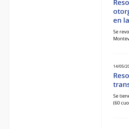
Reso
otor
en l
Se revo
Montevi
14/05/2
Reso
tran
Se tien
(60 cuo