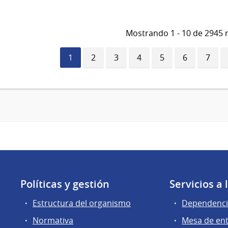
Mostrando 1 - 10 de 2945 
Página
1
Página
2
Página
3
Página
4
Página
5
Página
6
Págin
7
actual
Políticas y gestión
Servicios a
Estructura del organismo
Dependenci
Normativa
Mesa de en