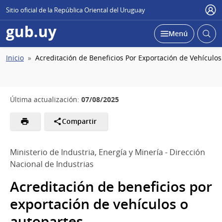
Sitio oficial de la República Oriental del Uruguay
Usu
gub.uy
Abrir
Desplegar
Menú
busc
Ruta
Inicio
Acreditación de Beneficios Por Exportación de Vehículos
de
navegación
07/08/2025
Última actualización:
Compartir
Ministerio de Industria, Energía y Minería - Dirección
Nacional de Industrias
Acreditación de beneficios por
exportación de vehículos o
autopartes