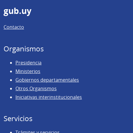
Pie
gub.uy
de
Contacto
página
Organismos
Presidencia
Ministerios
Gobiernos departamentales
Otros Organismos
Iniciativas interinstitucionales
Servicios
Trámites y servicios