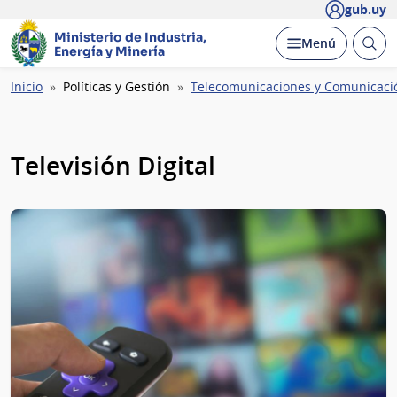
gub.uy
Ministerio de Industria,
Abrir
Desplegar
Menú
Energía y Minería
busc
Ruta
Inicio
Políticas y Gestión
Telecomunicaciones y Comunicaci
de
navegación
Televisión Digital