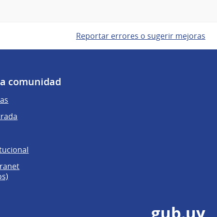
Reportar errores o sugerir mejoras
 la comunidad
as
trada
tucional
tranet
os)
gub.uy