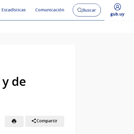
 Estadísticas
Comunicación
Buscar
Abrir
Desplegar
gub.uy
buscador
menú
y
de
 y de
Compartir