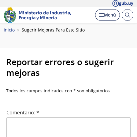
gub.uy
Ministerio de Industria,
Abrir
Desplegar
Menú
Energía y Minería
busc
Ruta
Inicio
Sugerir Mejoras Para Este Sitio
de
navegación
Reportar errores o sugerir
mejoras
Todos los campos indicados con * son obligatorios
Comentario: *