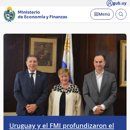
gub.uy
Ministerio
Abrir
Desplegar
Menú
de Economía y Finanzas
busc
Página
principal
Uruguay y el FMI profundizaron el