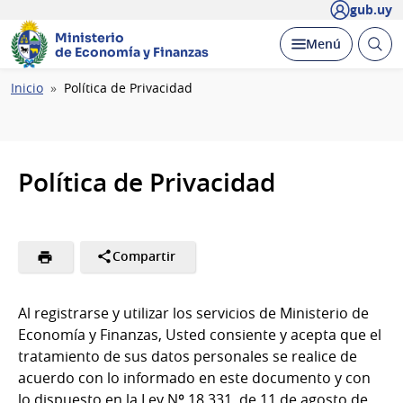
gub.uy
Ministerio
Abrir
Desplegar
Menú
de Economía y Finanzas
busc
Ruta
Inicio
Política de Privacidad
de
navegación
Política de Privacidad
Compartir
Al registrarse y utilizar los servicios de Ministerio de
Economía y Finanzas, Usted consiente y acepta que el
tratamiento de sus datos personales se realice de
acuerdo con lo informado en este documento y con
lo dispuesto en la Ley Nº 18.331, de 11 de agosto de