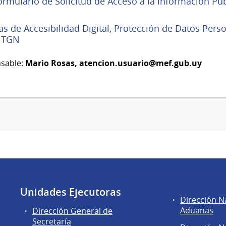
ormulario de Solicitud de Acceso a la información Pú
cas de Accesibilidad Digital, Protección de Datos Per
 TGN
sable:
Mario Rosas,
atencion.usuario@mef.gub.uy
Unidades Ejecutoras
Áreas
Dirección N
de
Aduanas
Dirección General de
la
Secretaría