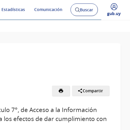
 Estadísticas
Comunicación
Buscar
Abrir
Desplegar
gub.uy
buscador
menú
y
de
Compartir
culo 7°, de Acceso a la Información
 a los efectos de dar cumplimiento con