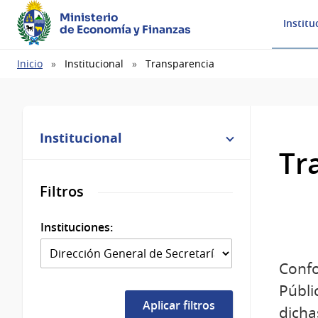
Ministerio
Institu
de Economía y Finanzas
Ruta
Inicio
Institucional
Transparencia
de
navegación
Institucional
Tr
Filtros
Instituciones:
Confo
Públi
dicha