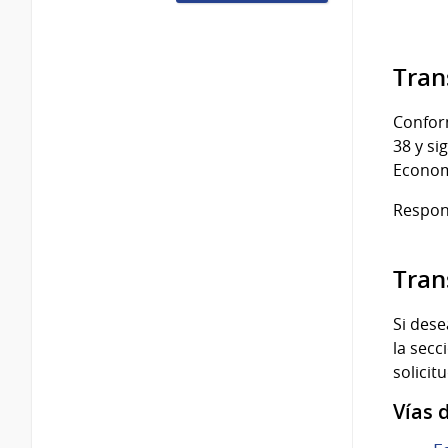
Tran
Conform
38 y si
Econom
Respon
Tran
Si dese
la secc
solicit
Vías 