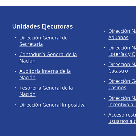
Unidades Ejecutoras
Áreas
Dirección N
de
Aduanas
Dirección General de
la
Secretaría
Dirección N
Dirección
Loterías y Q
Contaduría General de la
General
Nación
de
Dirección N
Secretaría
Catastro
Auditoría Interna de la
Nación
Dirección G
Casinos
Tesorería General de la
Nación
Dirección N
Incentivo a 
Dirección General Impositiva
Acceso rest
usuarios au