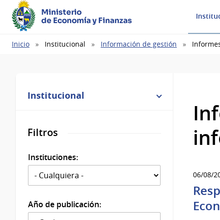
Ministerio
Institu
de Economía y Finanzas
Ruta
Inicio
Institucional
Información de gestión
Informes
de
navegación
Institucional
In
in
Filtros
Instituciones:
06/08/2
Resp
Econ
Año de publicación: