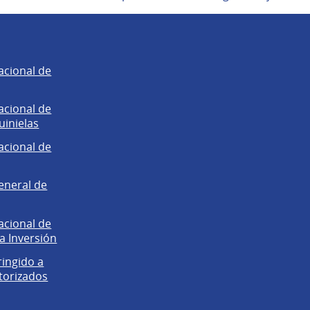
acional de
acional de
uinielas
acional de
eneral de
acional de
la Inversión
ringido a
torizados