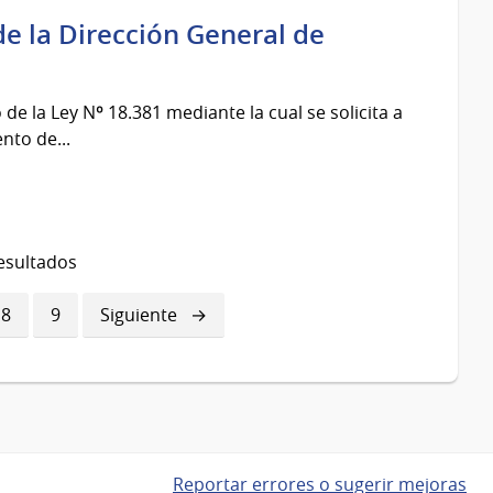
e la Dirección General de
de la Ley Nº 18.381 mediante la cual se solicita a
nto de...
esultados
a
Página
8
Página
9
Siguiente
Siguiente
página
Reportar errores o sugerir mejoras