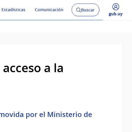
 Estadísticas
Comunicación
Buscar
Abrir
Desplegar
gub.uy
buscador
menú
y
de
 acceso a la
movida por el Ministerio de