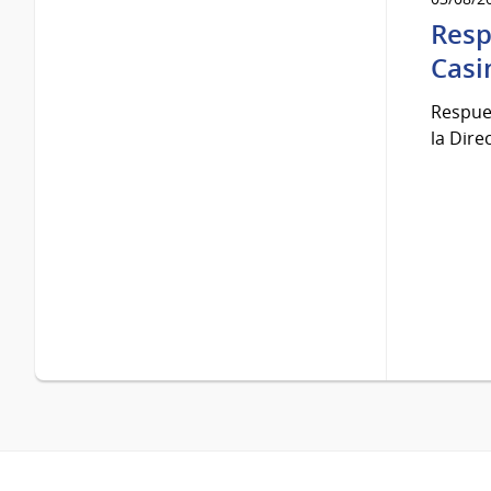
Resp
Casi
Respues
la Dire