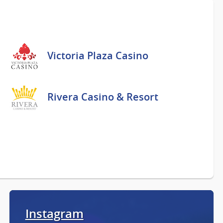
Victoria Plaza Casino
Rivera Casino & Resort
Instagram