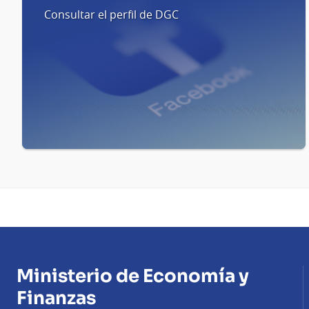
Consultar el perfil de DGC
Ministerio de Economía y
Finanzas