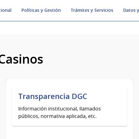
cional
Políticas y Gestión
Trámites y Servicios
Datos y
 Casinos
Transparencia DGC
Información institucional, llamados
públicos, normativa aplicada, etc.