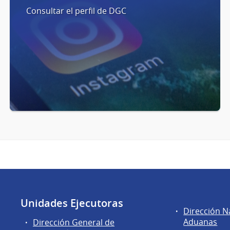
Consultar el perfil de DGC
Unidades Ejecutoras
Áreas
Dirección N
de
Aduanas
Dirección General de