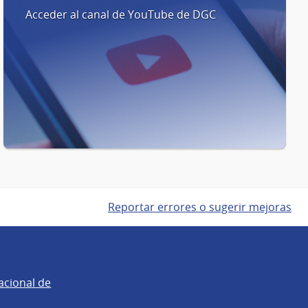
Acceder al canal de YouTube de DGC
Reportar errores o sugerir mejoras
acional de