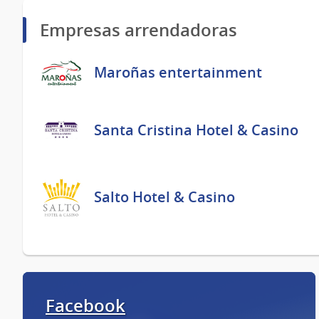
Empresas arrendadoras
Maroñas entertainment
Santa Cristina Hotel & Casino
Salto Hotel & Casino
Facebook