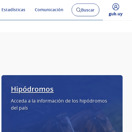
 Estadísticas
Comunicación
Buscar
Abrir
Desplegar
gub.uy
buscador
menú
y
de
Hipódromos
Acceda a la información de los hipódromos
del país