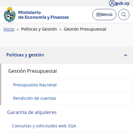
gub.uy
Ministerio
Abrir
Desplegar
Menú
de Economía y Finanzas
busc
Ruta
Inicio
Políticas y Gestión
Gestión Presupuestal
de
navegación
Políticas y gestión
Gestión Presupuestal
Presupuesto Nacional
Rendición de cuentas
Garantía de alquileres
Consultas y solicitudes web SGA