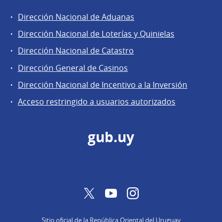
Dirección Nacional de Aduanas
Áreas
Dirección Nacional de Loterías y Quinielas
de
Dirección Nacional de Catastro
la
Dirección
Dirección General de Casinos
General
Dirección Nacional de Incentivo a la Inversión
de
Acceso restringido a usuarios autorizados
Secretaría
gub.uy
Twitter
YouTube
Instagram
Sitio oficial de la República Oriental del Uruguay