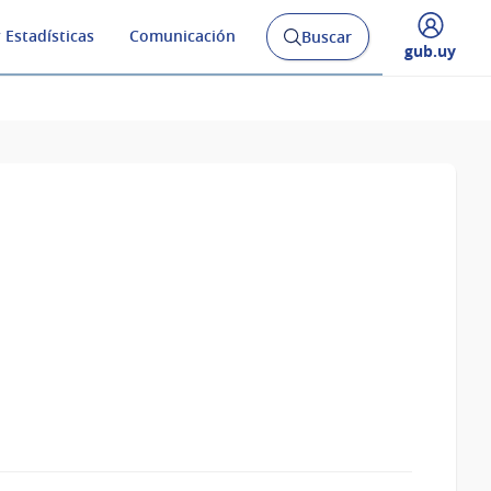
 Estadísticas
Comunicación
Buscar
Abrir
Desplegar
gub.uy
buscador
menú
y
de