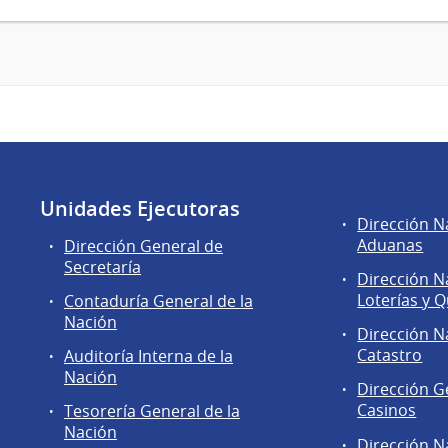
Unidades Ejecutoras
Áreas
Dirección N
de
Aduanas
Dirección General de
la
Secretaría
Dirección N
Dirección
Loterías y Q
Contaduría General de la
General
Nación
de
Dirección N
Secretaría
Catastro
Auditoría Interna de la
Nación
Dirección G
Casinos
Tesorería General de la
Nación
Dirección N