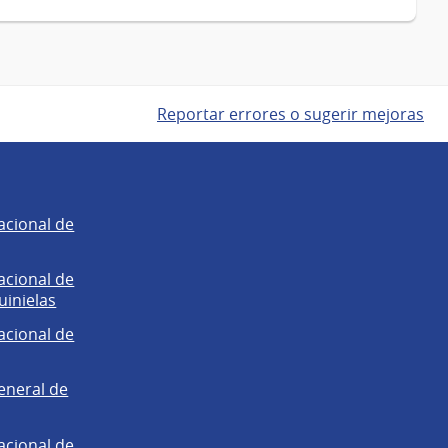
Reportar errores o sugerir mejoras
acional de
acional de
uinielas
acional de
eneral de
acional de