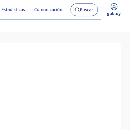
 Estadísticas
Comunicación
Buscar
Abrir
Desplegar
gub.uy
buscador
menú
y
de